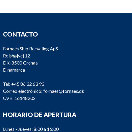
CONTACTO
Fornaes Ship Recycling ApS
Rolshøjvej 12
DK-8500 Grenaa
Dinamarca
Tel:
+45 86 32 63 93
Correo electrónico:
fornaes@fornaes.dk
CVR: 16148202
M2673
Caterpillar
3608
HORARIO DE APERTURA
Lunes - Jueves: 8:00 a 16:00