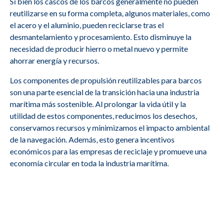
Si bien los cascos de los barcos generalmente no pueden
reutilizarse en su forma completa, algunos materiales, como
el acero y el aluminio, pueden reciclarse tras el
6DZC-1000-
desmantelamiento y procesamiento. Esto disminuye la
M2679
ABC
166-A C2
necesidad de producir hierro o metal nuevo y permite
ahorrar energía y recursos.
Los componentes de propulsión reutilizables para barcos
DS14 40, A25
M2678
Scania
son una parte esencial de la transición hacia una industria
SBV
marítima más sostenible. Al prolongar la vida útil y la
DS14 40, A25
utilidad de estos componentes, reducimos los desechos,
M2677
Scania
SBV
conservamos recursos y minimizamos el impacto ambiental
de la navegación. Además, esto genera incentivos
económicos para las empresas de reciclaje y promueve una
economía circular en toda la industria marítima.
M2676
Volvo Penta
D13B-E MG (FE)