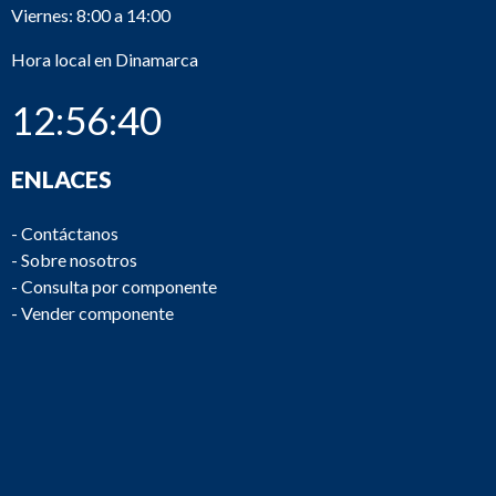
Viernes: 8:00 a 14:00
Hora local en Dinamarca
12:56:40
ENLACES
-
Contáctanos
-
Sobre nosotros
-
Consulta por componente
-
Vender componente
M2672
MaK
6M 282 AK
M2671
Wichmann
6ACAT
M2670
Volvo Penta
TAMD122A