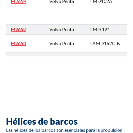
M2699
Volvo Penta
TMD102A
M2697
Volvo Penta
TMD 12?
M2694
Volvo Penta
TAMD162C-B
M2693
Volvo Penta
TMD102A
M2692
Volvo Penta
TMD122A
Hélices de barcos
M2691
Caterpillar
3412
Las hélices de los barcos son esenciales para la propulsión