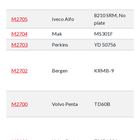
8210 SRM, No
M2705
Iveco Aifo
plate
M2704
Mak
MS301F
M2703
Perkins
YD 50756
M2702
Bergen
KRMB-9
M2700
Volvo Penta
TD60B