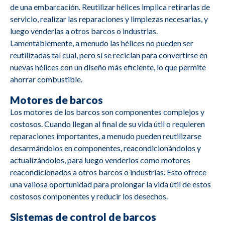
de una embarcación. Reutilizar hélices implica retirarlas de
servicio, realizar las reparaciones y limpiezas necesarias, y
luego venderlas a otros barcos o industrias.
Lamentablemente, a menudo las hélices no pueden ser
reutilizadas tal cual, pero sí se reciclan para convertirse en
nuevas hélices con un diseño más eficiente, lo que permite
ahorrar combustible.
Motores de barcos
M2690
Caterpillar
3412
Los motores de los barcos son componentes complejos y
costosos. Cuando llegan al final de su vida útil o requieren
reparaciones importantes, a menudo pueden reutilizarse
desarmándolos en componentes, reacondicionándolos y
actualizándolos, para luego venderlos como motores
M2688
Cummins
4B3 9G2
reacondicionados a otros barcos o industrias. Esto ofrece
una valiosa oportunidad para prolongar la vida útil de estos
M2687
Deutz
BA8M816
costosos componentes y reducir los desechos.
Sistemas de control de barcos
M2685
Yanmar
YSE8G