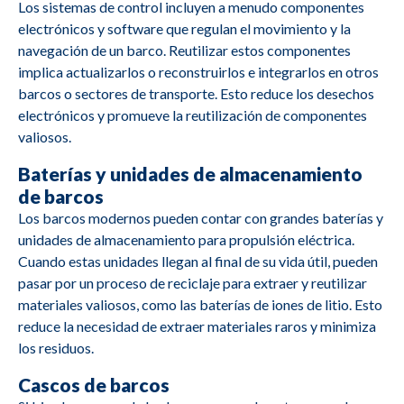
Los sistemas de control incluyen a menudo componentes
electrónicos y software que regulan el movimiento y la
navegación de un barco. Reutilizar estos componentes
M2684
Yanmar
YSB8G
implica actualizarlos o reconstruirlos e integrarlos en otros
barcos o sectores de transporte. Esto reduce los desechos
electrónicos y promueve la reutilización de componentes
M2683
Hatz
1D80Z
valiosos.
Baterías y unidades de almacenamiento
M2682
Volvo Penta
TD710G
de barcos
Los barcos modernos pueden contar con grandes baterías y
D9A-J R1/R2
M2681
Volvo Penta
unidades de almacenamiento para propulsión eléctrica.
D9-MH
Cuando estas unidades llegan al final de su vida útil, pueden
pasar por un proceso de reciclaje para extraer y reutilizar
materiales valiosos, como las baterías de iones de litio. Esto
reduce la necesidad de extraer materiales raros y minimiza
M2680
Mitsubishi
S6A3-MP TAW
los residuos.
Cascos de barcos