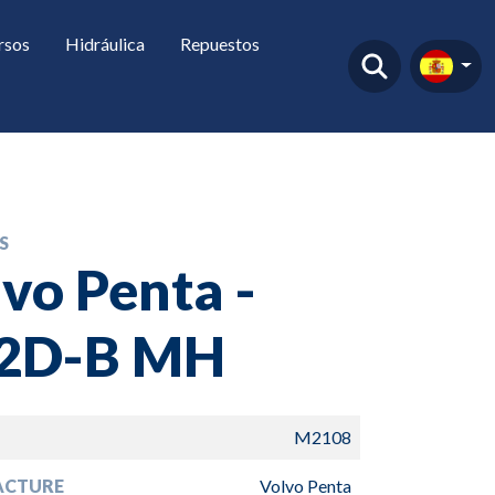
rsos
Hidráulica
Repuestos
S
vo Penta -
2D-B MH
M2108
ACTURE
Volvo Penta