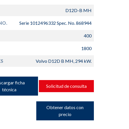
D12D-B MH
NO.
Serie 1012496332 Spec. No. 868944
400
1800
S
Volvo D12D B MH, 294 kW.
cargar ficha
Solicitud de consulta
técnica
Obtener datos con
precio