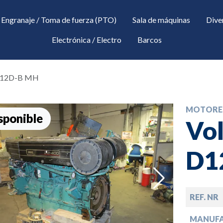
Engranaje / Toma de fuerza (PTO)
Sala de máquinas
Dive
Electrónica / Electro
Barcos
 D12D-B MH
MOTORE
sponible
Vol
D1
down
REF. NR
down
MANUF