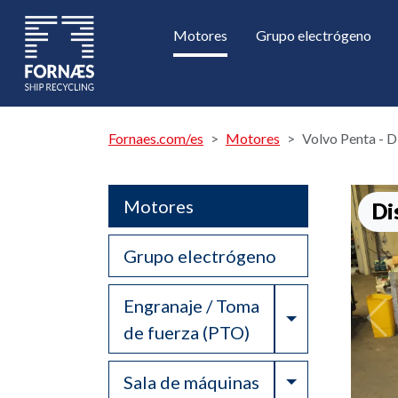
Motores
Grupo electrógeno
Fornaes.com/es
Motores
Volvo Penta -
Motores
Di
Grupo electrógeno
Engranaje / Toma
Toggle Drop
de fuerza (PTO)
Toggle Drop
Sala de máquinas