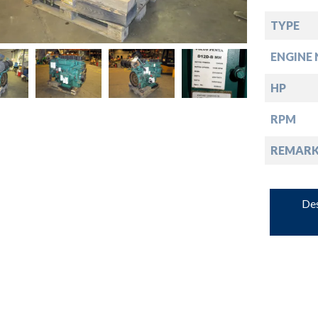
down
TYPE
ENGINE 
down
HP
down
RPM
REMARK
down
Des