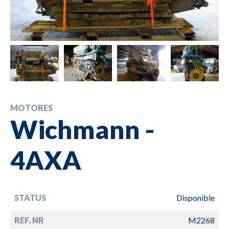
MOTORES
Wichmann -
4AXA
STATUS
Disponible
REF. NR
M2268