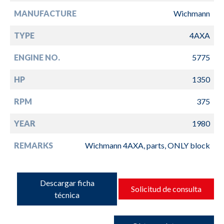
MANUFACTURE
Wichmann
TYPE
4AXA
ENGINE NO.
5775
HP
1350
RPM
375
YEAR
1980
REMARKS
Wichmann 4AXA, parts, ONLY block
Descargar ficha
Solicitud de consulta
técnica