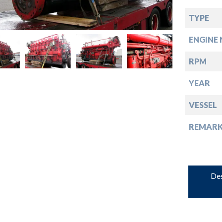
down
TYPE
ENGINE 
down
RPM
down
YEAR
VESSEL
down
REMARK
Des