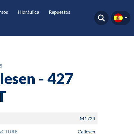
rsos
Hidráulica
Repuestos
S
lesen - 427
T
M1724
ACTURE
Callesen