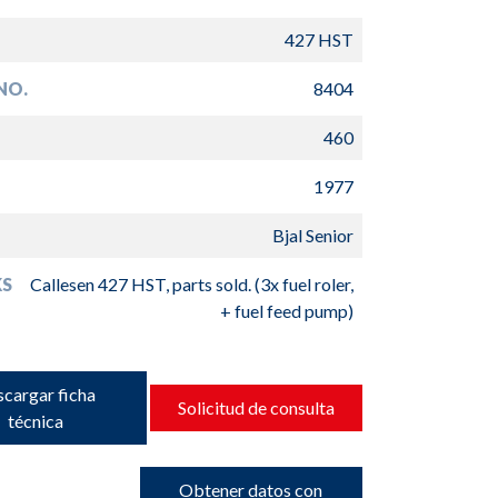
427 HST
NO.
8404
460
1977
Bjal Senior
S
Callesen 427 HST, parts sold. (3x fuel roler,
+ fuel feed pump)
cargar ficha
Solicitud de consulta
técnica
Obtener datos con