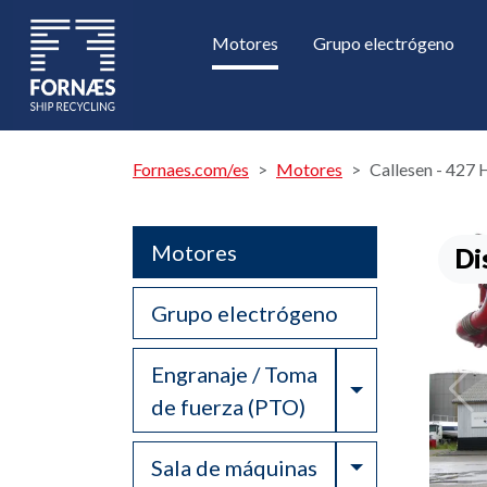
Motores
Grupo electrógeno
Fornaes.com/es
Motores
Callesen - 427
Motores
Di
Grupo electrógeno
Engranaje / Toma
Toggle Drop
de fuerza (PTO)
Toggle Drop
Sala de máquinas