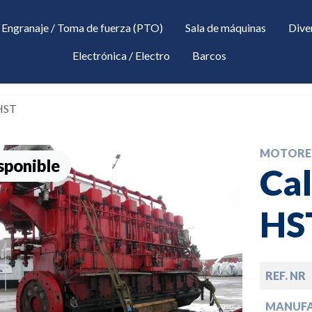
Engranaje / Toma de fuerza (PTO)
Sala de máquinas
Dive
Electrónica / Electro
Barcos
 HST
MOTORE
sponible
Cal
HS
down
REF. NR
down
MANUF