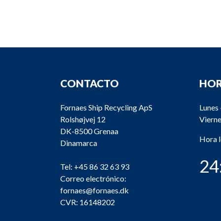
CONTACTO
HOR
Fornaes Ship Recycling ApS
Lunes 
Rolshøjvej 12
Vierne
DK-8500 Grenaa
Hora 
Dinamarca
24
Tel:
+45 86 32 63 93
Correo electrónico:
fornaes@fornaes.dk
CVR: 16148202