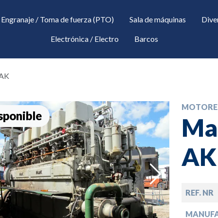
Engranaje / Toma de fuerza (PTO)
Sala de máquinas
Dive
Electrónica / Electro
Barcos
 AK
MOTORE
sponible
Ma
AK
down
REF. NR
down
MANUF