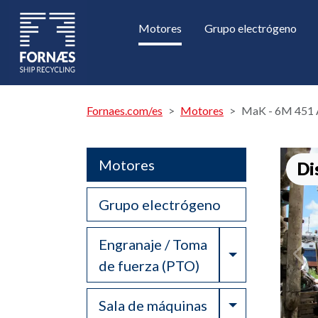
Motores
Grupo electrógeno
Fornaes.com/es
Motores
MaK - 6M 451
Motores
Di
Grupo electrógeno
Engranaje / Toma
Toggle Drop
de fuerza (PTO)
Toggle Drop
Sala de máquinas