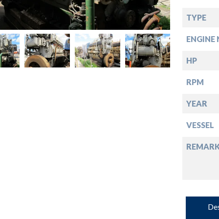
down
TYPE
ENGINE 
down
HP
down
RPM
YEAR
down
VESSEL
REMARK
Des