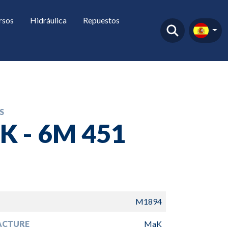
rsos
Hidráulica
Repuestos
S
K - 6M 451
M1894
ACTURE
MaK