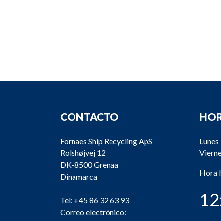
CONTACTO
HOR
Fornaes Ship Recycling ApS
Lunes 
Rolshøjvej 12
Vierne
DK-8500 Grenaa
Hora 
Dinamarca
12
Tel:
+45 86 32 63 93
Correo electrónico: