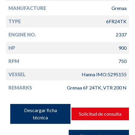
MANUFACTURE
Grenaa
TYPE
6FR24TK
ENGINE NO.
2337
HP
900
RPM
750
VESSEL
Hanna IMO:5295155
REMARKS
Grenaa 6F 24TK, VTR 200 N
Descargar ficha
Solicitud de consulta
técnica