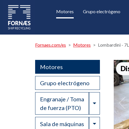
Motores
Grupo electrógeno
Fornaes.com/es
Motores
Lombardini - 7
Motores
Di
Grupo electrógeno
Engranaje / Toma
Toggle Drop
de fuerza (PTO)
Toggle Drop
Sala de máquinas