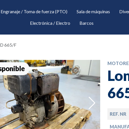
Engranaje / Toma de fuerza (PTO)
Sala de máquinas
Dive
Electrónica / Electro
Barcos
LD 665/F
MOTORE
sponible
Lom
66
down
REF. NR
down
MANUF