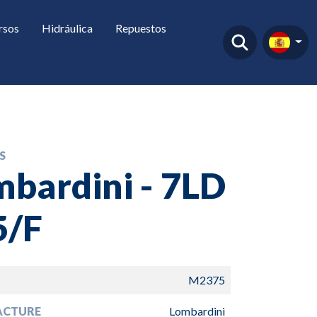
rsos
Hidráulica
Repuestos
S
bardini - 7LD
5/F
M2375
ACTURE
Lombardini