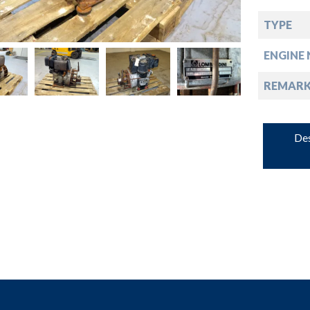
down
TYPE
ENGINE 
down
REMARK
down
Des
down