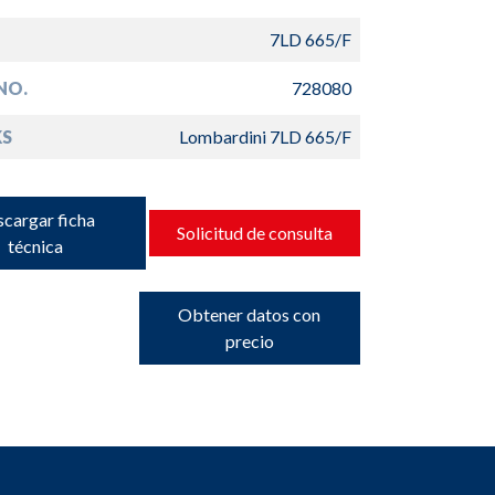
7LD 665/F
NO.
728080
S
Lombardini 7LD 665/F
cargar ficha
Solicitud de consulta
técnica
Obtener datos con
precio