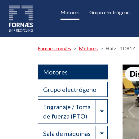
Motores
Grupo electrógeno
Fornaes.com/es
Motores
Hatz - 1D81Z
Motores
Di
Grupo electrógeno
Engranaje / Toma
Toggle Drop
de fuerza (PTO)
Toggle Drop
Sala de máquinas