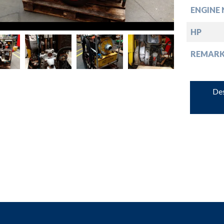
ENGINE 
down
HP
down
REMARK
down
Des
down