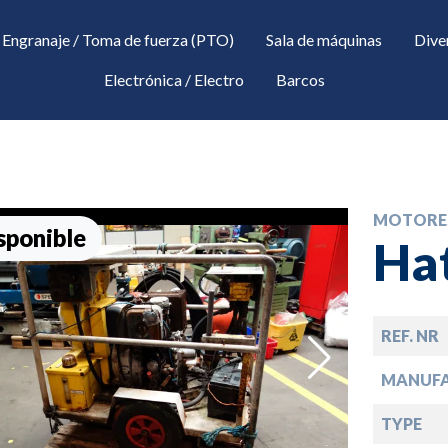
Engranaje / Toma de fuerza (PTO)
Sala de máquinas
Dive
Electrónica / Electro
Barcos
MOTORE
sponible
Ha
REF. NR
down
MANUF
TYPE
down