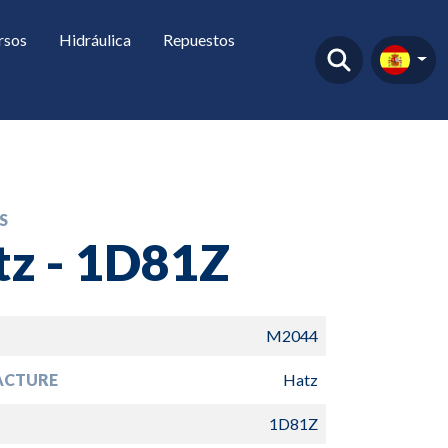
rsos
Hidráulica
Repuestos
S
tz - 1D81Z
M2044
ACTURE
Hatz
1D81Z