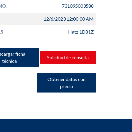
NO.
731095003588
12/6/2023 12:00:00 AM
S
Hatz 1D81Z
cargar ficha
Solicitud de consulta
técnica
Obtener datos con
precio