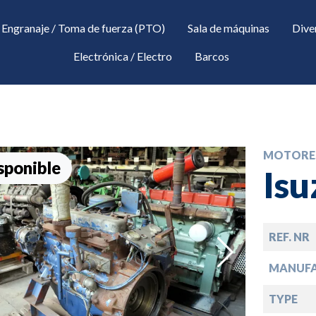
Engranaje / Toma de fuerza (PTO)
Sala de máquinas
Dive
Electrónica / Electro
Barcos
MOTORE
sponible
Isu
REF. NR
down
MANUF
TYPE
down