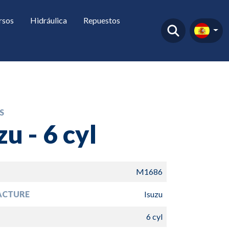
rsos
Hidráulica
Repuestos
S
zu - 6 cyl
M1686
ACTURE
Isuzu
6 cyl