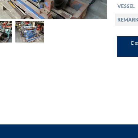
VESSEL
down
REMARK
down
Des
down
down