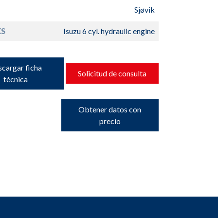
Sjøvik
S
Isuzu 6 cyl. hydraulic engine
cargar ficha
Solicitud de consulta
técnica
Obtener datos con
precio