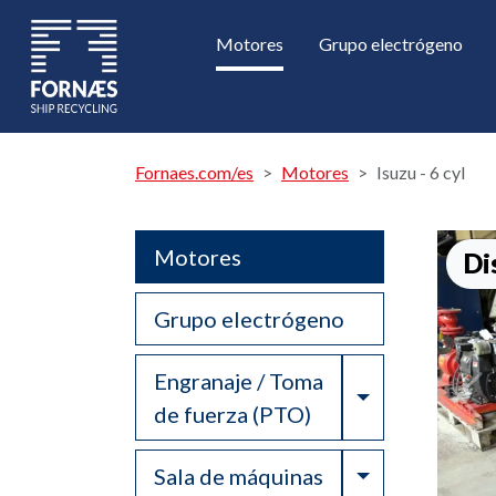
Motores
Grupo electrógeno
Fornaes.com/es
Motores
Isuzu - 6 cyl
Motores
Di
Grupo electrógeno
Engranaje / Toma
Toggle Drop
de fuerza (PTO)
Toggle Drop
Sala de máquinas