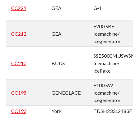
CC229
GEA
G-1
F200 SBF
CC212
GEA
Icemachine/
icegenerator
SSE5000MUSWSN
CC210
BUUS
Icemachine/
iceflake
F100 SW
CC198
GENEGLACE
Icemachine/
icegenerator
CC193
York
TDSH233L2483F
CC189
Carlyle
5H86-394