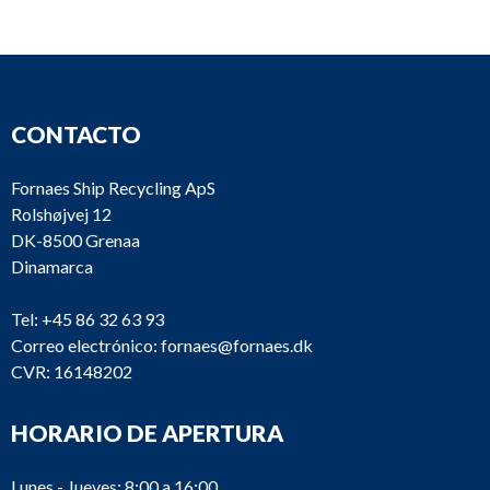
CONTACTO
CC188
Carlyle
5H86-394
Fornaes Ship Recycling ApS
Rolshøjvej 12
DK-8500 Grenaa
CC185
Sabroe
TSMC108S
Dinamarca
Tel:
+45 86 32 63 93
Lista de productos
Correo electrónico:
fornaes@fornaes.dk
CVR: 16148202
HORARIO DE APERTURA
Lunes - Jueves: 8:00 a 16:00