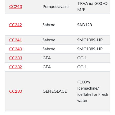
TRVA 65-300 /C-
CC243
Pompetravaini
M/F
CC242
Sabroe
SAB128
CC241
Sabroe
SMC108S-HP
CC240
Sabroe
SMC108S-HP
CC233
GEA
GC-1
CC232
GEA
GC-1
F100m
Icemachine/
CC230
GENEGLACE
iceflake for Fresh
water