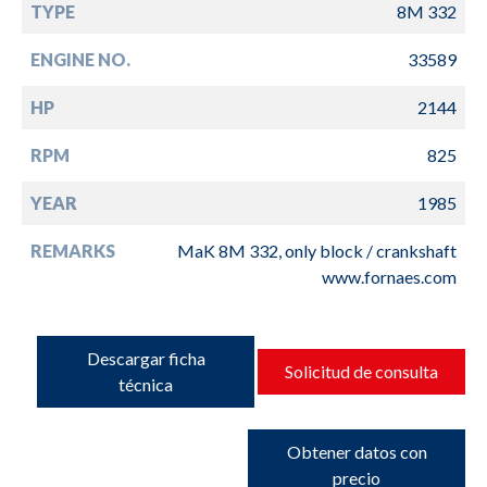
TYPE
8M 332
ENGINE NO.
33589
HP
2144
RPM
825
YEAR
1985
REMARKS
MaK 8M 332, only block / crankshaft
www.fornaes.com
Descargar ficha
Solicitud de consulta
técnica
Obtener datos con
precio