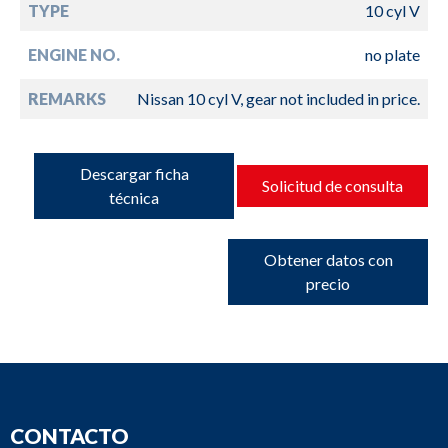
TYPE
10 cyl V
ENGINE NO.
no plate
REMARKS
Nissan 10 cyl V, gear not included in price.
Descargar ficha
Solicitud de consulta
técnica
Obtener datos con
precio
CONTACTO