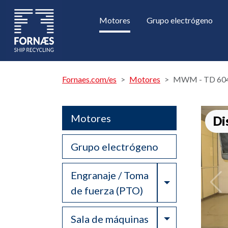
Motores
Grupo electrógeno
Fornaes.com/es
Motores
MWM - TD 604
Motores
Di
Grupo electrógeno
Engranaje / Toma
Toggle Drop
de fuerza (PTO)
Toggle Drop
Sala de máquinas