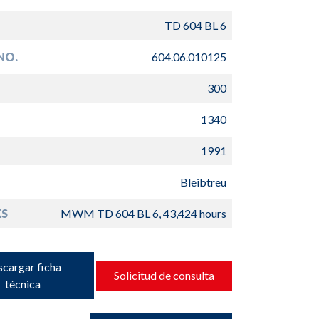
TD 604 BL 6
NO.
604.06.010125
300
1340
1991
Bleibtreu
S
MWM TD 604 BL 6, 43,424 hours
cargar ficha
Solicitud de consulta
técnica