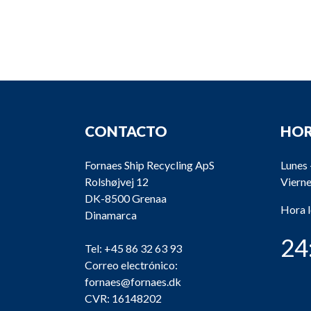
CONTACTO
HOR
Fornaes Ship Recycling ApS
Lunes 
Rolshøjvej 12
Vierne
DK-8500 Grenaa
Hora 
Dinamarca
24
Tel:
+45 86 32 63 93
Correo electrónico:
fornaes@fornaes.dk
CVR: 16148202