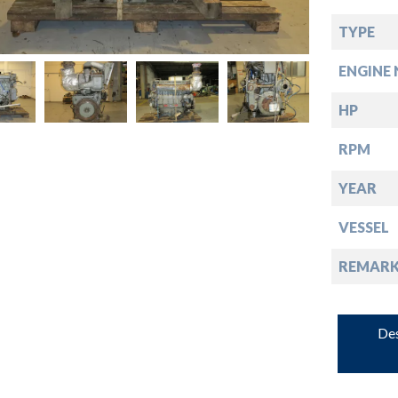
down
TYPE
ENGINE 
down
HP
down
RPM
YEAR
down
VESSEL
REMARK
Des