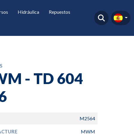
rsos
Hidráulica
Repuestos
S
M - TD 604
6
M2564
ACTURE
MWM