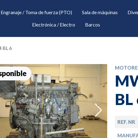
Engranaje / Toma de fuerza (PTO)
Sala de máquinas
Dive
Electrónica / Electro
Barcos
 BL 6
MOTORE
sponible
MW
BL 
down
REF. NR
down
MANUF