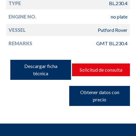
TYPE
BL.230.4
ENGINE NO.
no plate
VESSEL
Putford Rover
REMARKS
GMT BL.230.4
Descargar ficha
Solicitud de consulta
técnica
Obtener datos con
precio