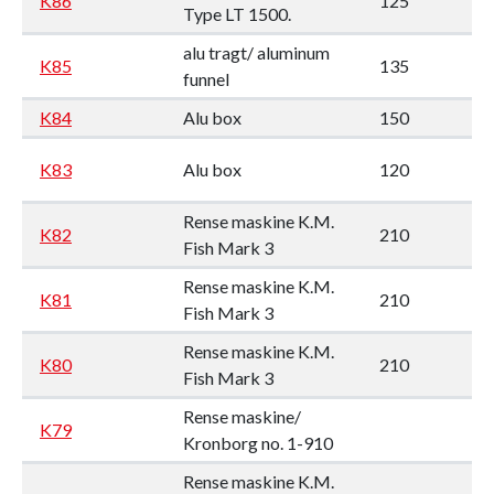
K86
125
6
Type LT 1500.
alu tragt/ aluminum
K85
135
7
funnel
K84
Alu box
150
9
K83
Alu box
120
9
Rense maskine K.M.
K82
210
8
Fish Mark 3
Rense maskine K.M.
K81
210
8
Fish Mark 3
Rense maskine K.M.
K80
210
8
Fish Mark 3
Rense maskine/
K79
Kronborg no. 1-910
Rense maskine K.M.