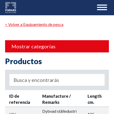
< Volver a Equipamiento de pesca
Mostrar categorías
Productos
ID de
Manufacture /
Length
W
referencia
Remarks
cm.
c
Dybvad stålindustri