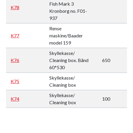
Fish Mark 3
K78
Kronborg no. F01-
937
Rense
K77
maskine/Baader
model 159
Skyllekasse/
K76
Cleaning box. Bånd
650
3
60*530
Skyllekasse/
K75
Cleaning box
Skyllekasse/
K74
100
9
Cleaning box
Kroma. Cutting with
K72
337
7
conveyor. Year 2019
K67
Tragt/Funnel
100
9