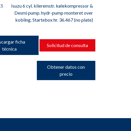
S
Isuzu 6 cyl. kileremstr. kølekompressor &
Desmi pump. hydr-pump monteret over
kobling. Startebox hr. 36.467 (no plate)
cargar ficha
Solicitud de consulta
técnica
Obtener datos con
precio