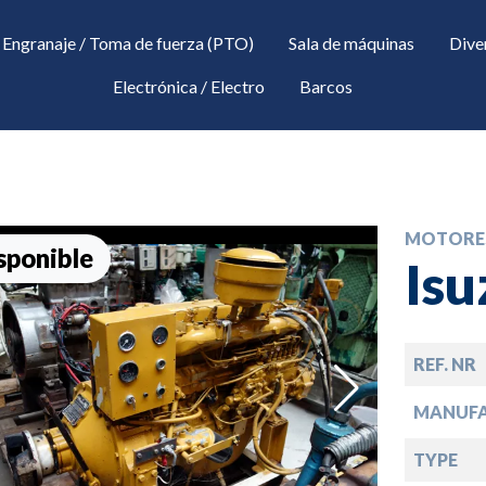
Engranaje / Toma de fuerza (PTO)
Sala de máquinas
Dive
Electrónica / Electro
Barcos
MOTORE
sponible
Isu
REF. NR
down
MANUF
TYPE
down