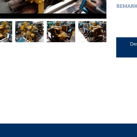
REMARK
down
down
Des
down
down