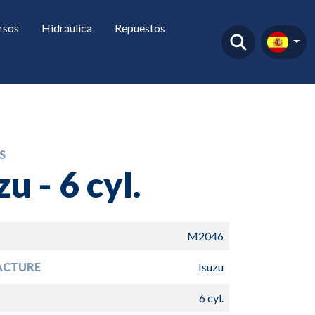
rsos
Hidráulica
Repuestos
S
zu - 6 cyl.
M2046
ACTURE
Isuzu
6 cyl.