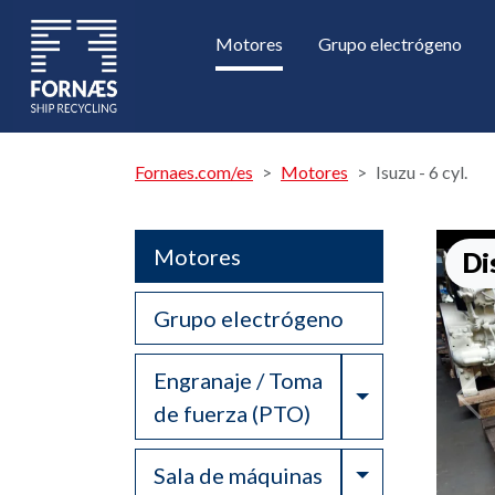
Motores
Grupo electrógeno
Fornaes.com/es
Motores
Isuzu - 6 cyl.
Motores
Di
Grupo electrógeno
Engranaje / Toma
Toggle Drop
de fuerza (PTO)
Toggle Drop
Sala de máquinas