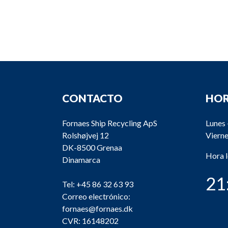
CONTACTO
HOR
Fornaes Ship Recycling ApS
Lunes 
Rolshøjvej 12
Vierne
DK-8500 Grenaa
Hora 
Dinamarca
21
Tel:
+45 86 32 63 93
Correo electrónico:
fornaes@fornaes.dk
CVR: 16148202