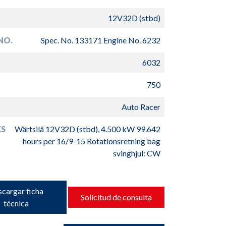
12V32D (stbd)
NO.
Spec. No. 133171 Engine No. 6232
6032
750
Auto Racer
S
Wärtsilä 12V32D (stbd), 4.500 kW 99.642
hours per 16/9-15 Rotationsretning bag
svinghjul: CW
cargar ficha
Solicitud de consulta
técnica