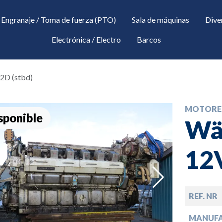
Engranaje / Toma de fuerza (PTO)
Sala de máquinas
Dive
Electrónica / Electro
Barcos
32D (stbd)
MOTORE
sponible
Wär
12
down
REF. NR
down
MANUF