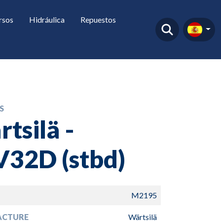
rsos
Hidráulica
Repuestos
S
tsilä -
V32D (stbd)
M2195
ACTURE
Wärtsilä