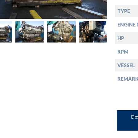
down
TYPE
ENGINE 
down
HP
down
RPM
VESSEL
down
REMARK
Des