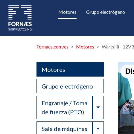
Motores
Grupo electrógeno
Fornaes.com/es
Motores
Wärtsilä - 12V
Motores
Di
Grupo electrógeno
Engranaje / Toma
Toggle Drop
de fuerza (PTO)
Toggle Drop
Sala de máquinas