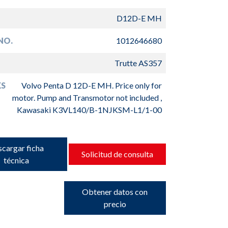
D12D-E MH
NO.
1012646680
Trutte AS357
S
Volvo Penta D 12D-E MH. Price only for
motor. Pump and Transmotor not included ,
Kawasaki K3VL140/B-1NJKSM-L1/1-00
cargar ficha
Solicitud de consulta
técnica
Obtener datos con
precio