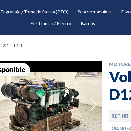
Engranaje / Toma de fuerza (PTO)
Sala de máquinas
Dive
Electrónica / Electro
Barcos
 D12D-E MH
MOTORE
sponible
Vol
D1
down
REF. NR
down
MANUF