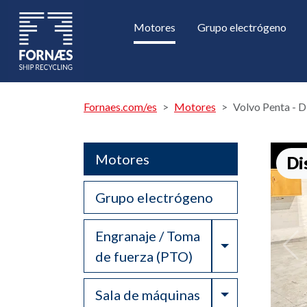
Motores
Grupo electrógeno
Fornaes.com/es
Motores
Volvo Penta -
Motores
Di
Grupo electrógeno
Engranaje / Toma
Toggle Drop
de fuerza (PTO)
Toggle Drop
Sala de máquinas