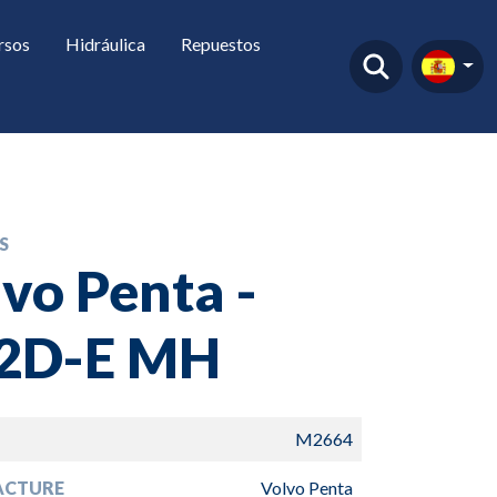
rsos
Hidráulica
Repuestos
S
vo Penta -
2D-E MH
M2664
ACTURE
Volvo Penta