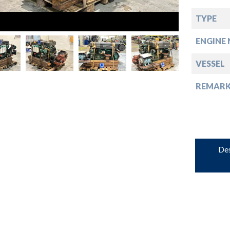
down
TYPE
ENGINE 
down
VESSEL
down
REMARK
down
Des