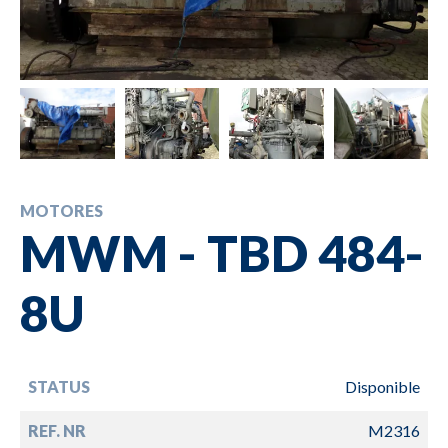
MOTORES
MWM - TBD 484-
8U
STATUS
Disponible
REF. NR
M2316