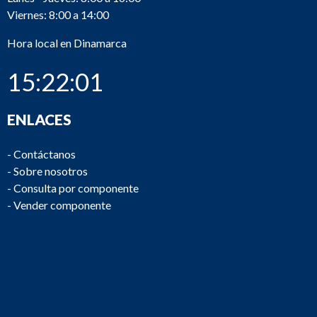
Viernes: 8:00 a 14:00
P124
Hora local en Dinamarca
P117
15:22:01
ENLACES
P113
Tenfjord
-
Contáctanos
-
Sobre nosotros
P111
-
Consulta por componente
-
Vender componente
P107
Sperry-Vickers
P/N 414521
ABEX Denison
D2D04-33-201-
P106
Gmbh.
03-02-Q-Tr
P91
Frydenbö
PE1 1/4