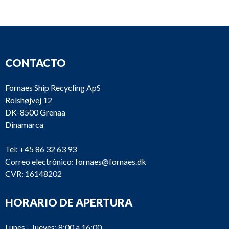
Hydraulik
Zeta
P142
ALA254HN5E
Hydraulik
P141
Tenfjord
G425 10948
CONTACTO
PE1 1/4 SNE
P130
Frydenbö
80/46
Fornaes Ship Recycling ApS
Rolshøjvej 12
PE1 1/4 SNE
P129
Frydenbö
DK-8500 Grenaa
80/46
Dinamarca
Tel:
P128
+45 86 32 63 93
Vickers
Correo electrónico:
fornaes@fornaes.dk
CVR: 16148202
HORARIO DE APERTURA
P127
Vickers
Lunes - Jueves: 8:00 a 16:00