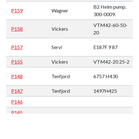
B2 Helm pump.
P159
Wagner
300-0009.
VTM42-60-50-
P158
Vickers
20
P157
Servi
E187F 9 87
P155
Vickers
VTM42-20 25-2
P148
Tenfjord
6757 H430
P147
Tenfjord
1497H425
P146
P145
P144
Zeta
P143
ALA254HN5E