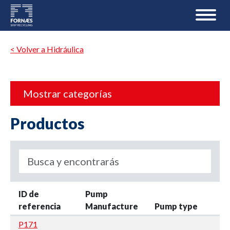
< Volver a Hidráulica
Mostrar categorías
Productos
ID de
Pump
referencia
Manufacture
Pump type
P171