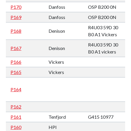
P170
Danfoss
OSP B200 0N
P169
Danfoss
OSP B200 0N
R4U03 59D 30
P168
Denison
B0 A1 Vickers
R4U03 59D 30
P167
Denison
B0 A1 vickers
P166
Vickers
P165
Vickers
P164
P162
P161
Tenfjord
G415 10977
P160
HPI