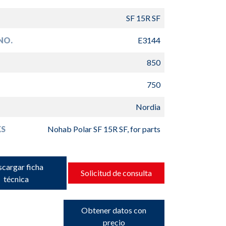
SF 15R SF
NO.
E3144
850
750
Nordia
S
Nohab Polar SF 15R SF, for parts
cargar ficha
Solicitud de consulta
técnica
Obtener datos con
precio