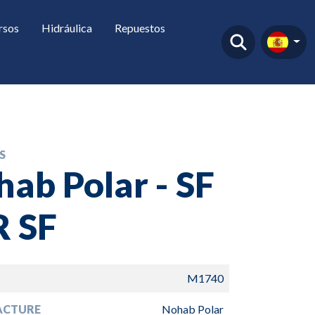
rsos
Hidráulica
Repuestos
S
ab Polar - SF
R SF
M1740
ACTURE
Nohab Polar