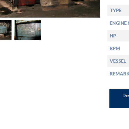
down
TYPE
ENGINE 
down
HP
down
RPM
VESSEL
down
REMARK
Des