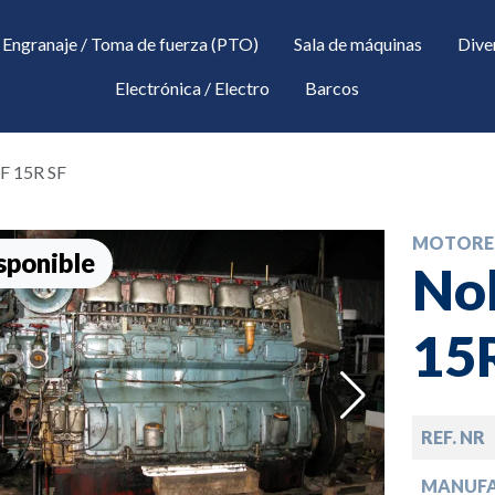
Engranaje / Toma de fuerza (PTO)
Sala de máquinas
Dive
Electrónica / Electro
Barcos
SF 15R SF
MOTORE
sponible
Noh
15
down
REF. NR
down
MANUF