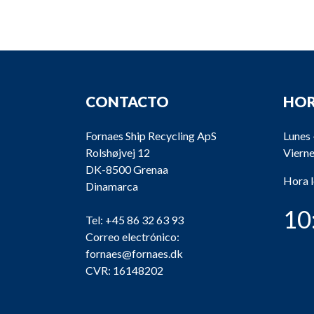
CONTACTO
HOR
Fornaes Ship Recycling ApS
Lunes 
Rolshøjvej 12
Vierne
DK-8500 Grenaa
Hora 
Dinamarca
10
Tel:
+45 86 32 63 93
Correo electrónico:
fornaes@fornaes.dk
CVR: 16148202