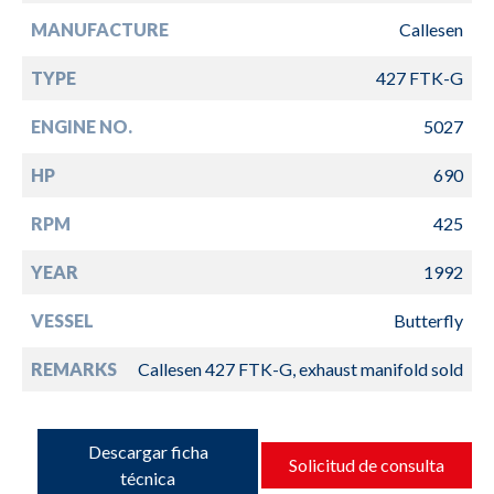
MANUFACTURE
Callesen
TYPE
427 FTK-G
ENGINE NO.
5027
HP
690
RPM
425
YEAR
1992
VESSEL
Butterfly
REMARKS
Callesen 427 FTK-G, exhaust manifold sold
Descargar ficha
Solicitud de consulta
técnica