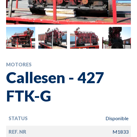
MOTORES
Callesen - 427
FTK-G
STATUS
Disponible
REF. NR
M1833