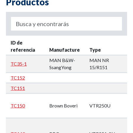
Productos
ID de
F
referencia
Manufacture
Type
en
MAN B&W-
MAN NR
TC35-1
Tu
SsangYong
15/R151
TC152
M
TC151
M
De
TC150
Brown Boveri
VTR250U
SB
(M
M
1