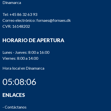
Dinamarca
Tel:
+45 86 32 63 93
Correo electrónico:
fornaes@fornaes.dk
CVR: 16148202
TC139
ABB
VTR304P11
Wi
TC138
BBC
No typeplate
HORARIO DE APERTURA
7
TC137
Napier
NA297
Lunes - Jueves: 8:00 a 16:00
Viernes: 8:00 a 14:00
M
9M
TC136
ABB
Hora local en Dinamarca
En
27
05:08:07
TC135
BBC
201-2P
Tu
TC134
BBC
201-2P
Tu
ENLACES
TC133
BBC
321-2-P
Tu
-
Contáctanos