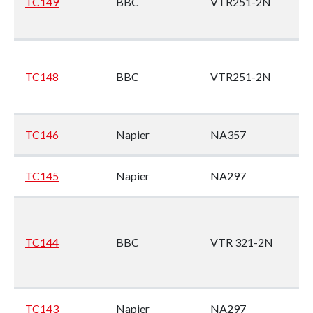
TC149
BBC
VTR251-2N
En
no
M
1
TC148
BBC
VTR251-2N
En
no
M
TC146
Napier
NA357
9
TC145
Napier
NA297
Wi
9A
TC144
BBC
VTR 321-2N
No
Ye
(M
TC143
Napier
NA297