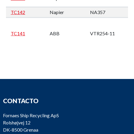
TC142
Napier
NA357
M
Wi
4
TC141
ABB
VTR254-11
M2
en
CONTACTO
TPL65
Wä
TC140
ABB
SPAREPARTS
W
Fornaes Ship Recycling ApS
Rolshøjvej 12
DK-8500 Grenaa