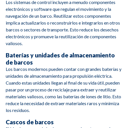
Los sistemas de control incluyen a menudo componentes
electrónicos y software que regulan el movimiento y la
navegación de un barco. Reutilizar estos componentes
M2684
Yanmar
YSB8G
implica actualizarlos o reconstruirlos e integrarlos en otros
barcos o sectores de transporte. Esto reduce los desechos
electrónicos y promueve la reutilización de componentes
M2683
Hatz
1D80Z
valiosos.
Baterías y unidades de almacenamiento
M2682
Volvo Penta
TD710G
de barcos
Los barcos modernos pueden contar con grandes baterías y
D9A-J R1/R2
M2681
Volvo Penta
unidades de almacenamiento para propulsión eléctrica.
D9-MH
Cuando estas unidades llegan al final de su vida útil, pueden
pasar por un proceso de reciclaje para extraer y reutilizar
materiales valiosos, como las baterías de iones de litio. Esto
reduce la necesidad de extraer materiales raros y minimiza
M2680
Mitsubishi
S6A3-MP TAW
los residuos.
Cascos de barcos