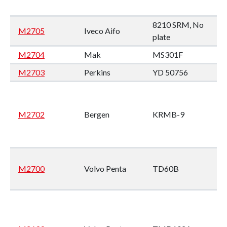
8210 SRM, No
M2705
Iveco Aifo
plate
M2704
Mak
MS301F
M2703
Perkins
YD 50756
M2702
Bergen
KRMB-9
M2700
Volvo Penta
TD60B