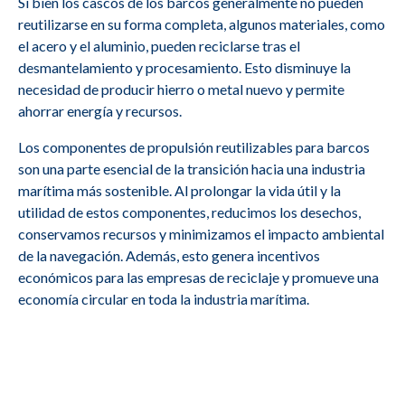
Si bien los cascos de los barcos generalmente no pueden
reutilizarse en su forma completa, algunos materiales, como
el acero y el aluminio, pueden reciclarse tras el
6DZC-1000-
desmantelamiento y procesamiento. Esto disminuye la
M2679
ABC
166-A C2
necesidad de producir hierro o metal nuevo y permite
ahorrar energía y recursos.
Los componentes de propulsión reutilizables para barcos
DS14 40, A25
M2678
Scania
son una parte esencial de la transición hacia una industria
SBV
marítima más sostenible. Al prolongar la vida útil y la
DS14 40, A25
utilidad de estos componentes, reducimos los desechos,
M2677
Scania
SBV
conservamos recursos y minimizamos el impacto ambiental
de la navegación. Además, esto genera incentivos
económicos para las empresas de reciclaje y promueve una
economía circular en toda la industria marítima.
M2676
Volvo Penta
D13B-E MG (FE)