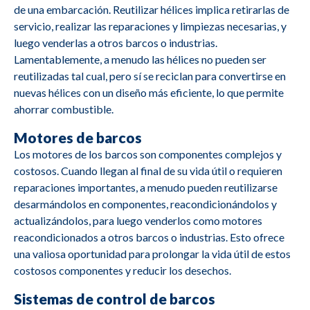
de una embarcación. Reutilizar hélices implica retirarlas de
servicio, realizar las reparaciones y limpiezas necesarias, y
luego venderlas a otros barcos o industrias.
Lamentablemente, a menudo las hélices no pueden ser
reutilizadas tal cual, pero sí se reciclan para convertirse en
nuevas hélices con un diseño más eficiente, lo que permite
ahorrar combustible.
Motores de barcos
M2690
Caterpillar
3412
Los motores de los barcos son componentes complejos y
costosos. Cuando llegan al final de su vida útil o requieren
reparaciones importantes, a menudo pueden reutilizarse
desarmándolos en componentes, reacondicionándolos y
actualizándolos, para luego venderlos como motores
M2688
Cummins
4B3 9G2
reacondicionados a otros barcos o industrias. Esto ofrece
una valiosa oportunidad para prolongar la vida útil de estos
M2687
Deutz
BA8M816
costosos componentes y reducir los desechos.
Sistemas de control de barcos
M2685
Yanmar
YSE8G