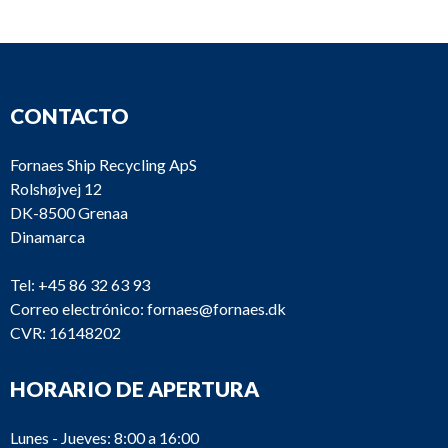
CONTACTO
Fornaes Ship Recycling ApS
Rolshøjvej 12
DK-8500 Grenaa
Dinamarca
Tel:
+45 86 32 63 93
Correo electrónico:
fornaes@fornaes.dk
CVR: 16148202
M2673
Caterpillar
3608
HORARIO DE APERTURA
Lunes - Jueves: 8:00 a 16:00