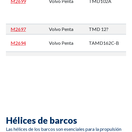
M2699
Volvo Penta
TMD102A
M2697
Volvo Penta
TMD 12?
M2694
Volvo Penta
TAMD162C-B
M2693
Volvo Penta
TMD102A
M2692
Volvo Penta
TMD122A
Hélices de barcos
M2691
Caterpillar
3412
Las hélices de los barcos son esenciales para la propulsión