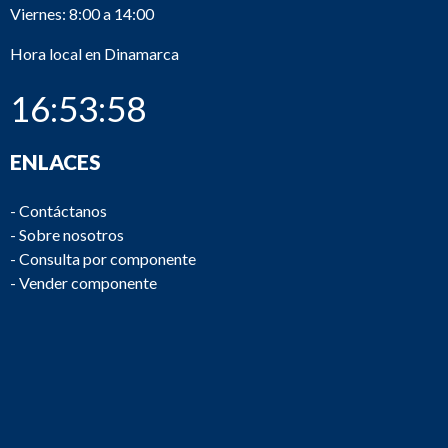
Viernes: 8:00 a 14:00
Hora local en Dinamarca
16:53:58
ENLACES
-
Contáctanos
-
Sobre nosotros
-
Consulta por componente
-
Vender componente
M2672
MaK
6M 282 AK
M2671
Wichmann
6ACAT
M2670
Volvo Penta
TAMD122A