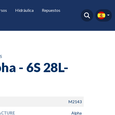
rsos
Hidráulica
Repuestos
S
ha - 6S 28L-
O
M2143
ACTURE
Alpha