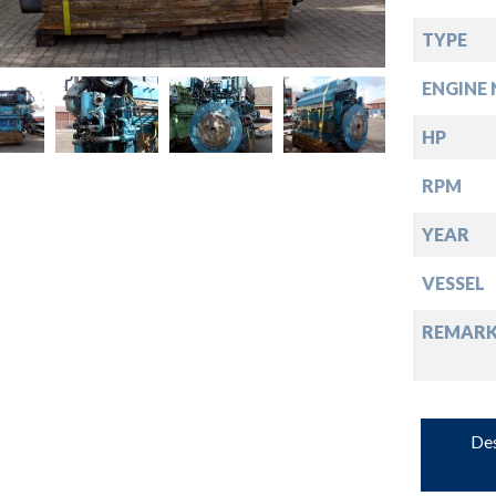
down
TYPE
ENGINE 
down
HP
down
RPM
YEAR
down
VESSEL
REMARK
Des