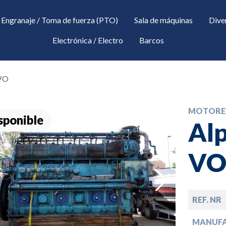
Engranaje / Toma de fuerza (PTO)
Sala de máquinas
Dive
Electrónica / Electro
Barcos
-VO
MOTORE
sponible
Alp
V
down
REF. NR
down
MANUF