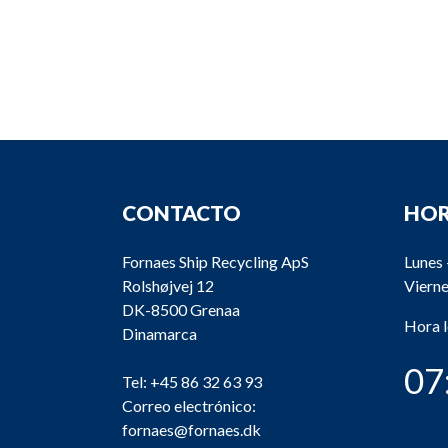
CONTACTO
HOR
Fornaes Ship Recycling ApS
Lunes 
Rolshøjvej 12
Vierne
DK-8500 Grenaa
Hora 
Dinamarca
07
Tel:
+45 86 32 63 93
Correo electrónico:
fornaes@fornaes.dk