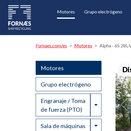
Motores
Grupo electrógeno
Fornaes.com/es
Motores
Alpha - 6S 28L
Motores
Di
Grupo electrógeno
Engranaje / Toma
Toggle Drop
de fuerza (PTO)
Toggle Drop
Sala de máquinas