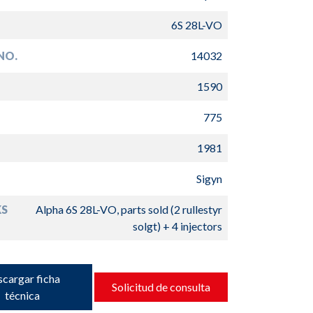
6S 28L-VO
NO.
14032
1590
775
1981
Sigyn
S
Alpha 6S 28L-VO, parts sold (2 rullestyr
solgt) + 4 injectors
cargar ficha
Solicitud de consulta
técnica