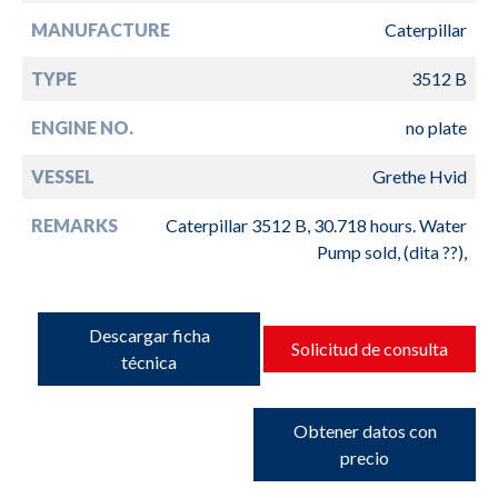
MANUFACTURE
Caterpillar
TYPE
3512 B
ENGINE NO.
no plate
VESSEL
Grethe Hvid
REMARKS
Caterpillar 3512 B, 30.718 hours. Water
Pump sold, (dita ??),
Descargar ficha
Solicitud de consulta
técnica
Obtener datos con
precio