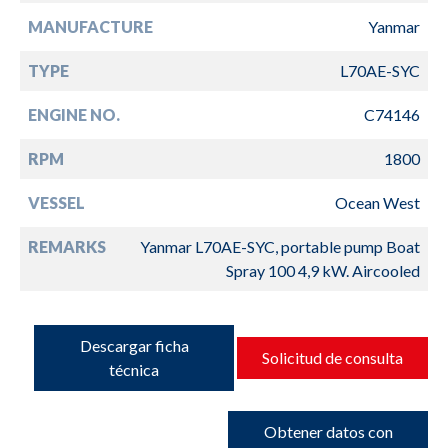
MANUFACTURE
Yanmar
TYPE
L70AE-SYC
ENGINE NO.
C74146
RPM
1800
VESSEL
Ocean West
REMARKS
Yanmar L70AE-SYC, portable pump Boat
Spray 100 4,9 kW. Aircooled
Descargar ficha
Solicitud de consulta
técnica
Obtener datos con