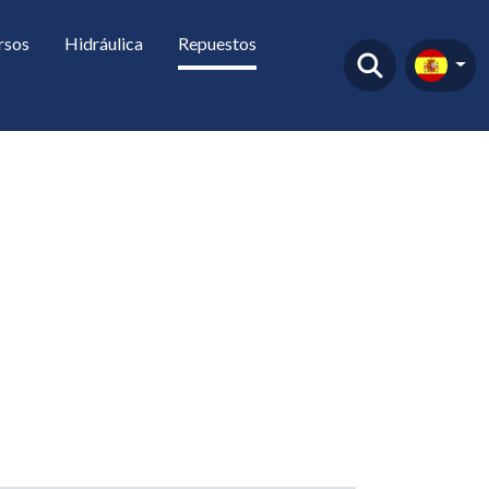
rsos
Hidráulica
Repuestos
: