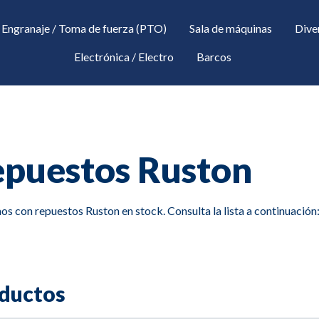
Engranaje / Toma de fuerza (PTO)
Sala de máquinas
Dive
Electrónica / Electro
Barcos
puestos Ruston
s con repuestos Ruston en stock. Consulta la lista a continuación
down
ductos
down