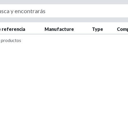
down
down
e referencia
Manufacture
Type
Com
e productos
down
down