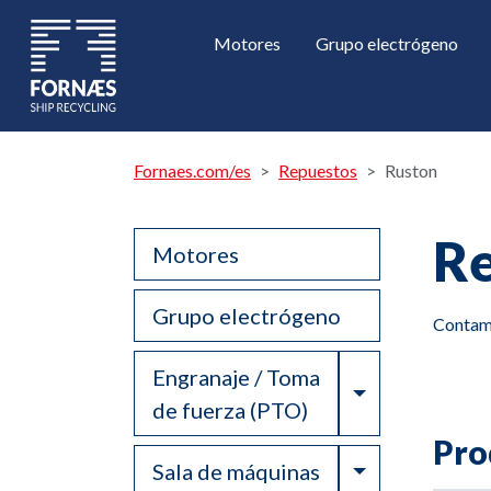
Motores
Grupo electrógeno
Fornaes.com/es
Repuestos
Ruston
Re
Motores
Grupo electrógeno
Contamo
Engranaje / Toma
Toggle Drop
de fuerza (PTO)
Pro
Toggle Drop
Sala de máquinas