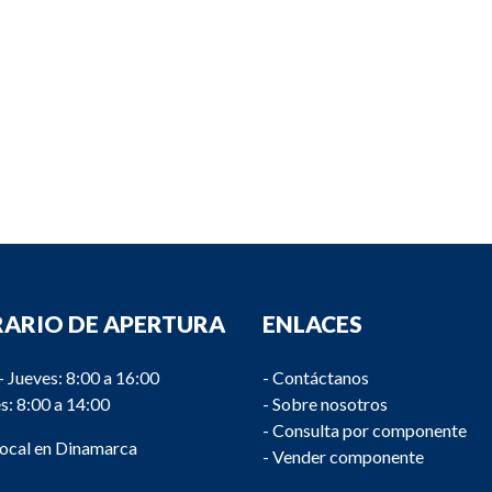
ARIO DE APERTURA
ENLACES
- Jueves: 8:00 a 16:00
-
Contáctanos
s: 8:00 a 14:00
-
Sobre nosotros
-
Consulta por componente
local en Dinamarca
-
Vender componente