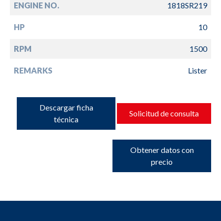
ENGINE NO.
1818SR219
HP
10
RPM
1500
REMARKS
Lister
Descargar ficha
Solicitud de consulta
técnica
Obtener datos con
precio