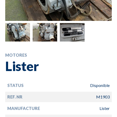
MOTORES
Lister
STATUS
Disponible
REF. NR
M1903
MANUFACTURE
Lister