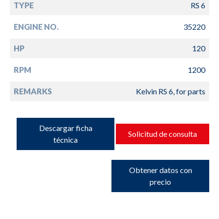
TYPE
RS 6
ENGINE NO.
35220
HP
120
RPM
1200
REMARKS
Kelvin RS 6, for parts
Descargar ficha
Solicitud de consulta
técnica
Obtener datos con
precio