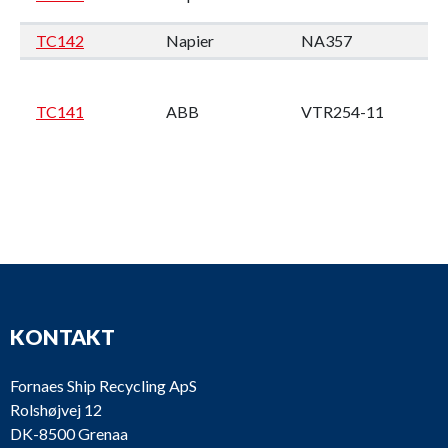
TC142
Napier
NA357
M
Wi
4
TC141
ABB
VTR254-11
M2
en
KONTAKT
TPL65
Wä
TC140
ABB
SPAREPARTS
W
Fornaes Ship Recycling ApS
Rolshøjvej 12
DK-8500 Grenaa