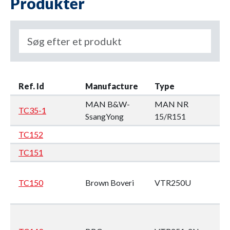
Produkter
F
Ref. Id
Manufacture
Type
en
MAN B&W-
MAN NR
TC35-1
Tu
SsangYong
15/R151
TC152
M
TC151
M
De
TC150
Brown Boveri
VTR250U
SB
(M
M
1