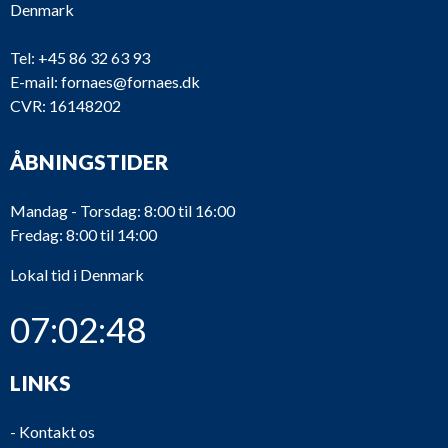
Denmark
Tel:
+45 86 32 63 93
E-mail:
fornaes@fornaes.dk
CVR: 16148202
TC139
ABB
VTR304P11
Wi
TC138
BBC
No typeplate
ÅBNINGSTIDER
7
TC137
Napier
NA297
Mandag - Torsdag: 8:00 til 16:00
Fredag: 8:00 til 14:00
M
9M
TC136
ABB
Lokal tid i Denmark
En
27
07:02:48
TC135
BBC
201-2P
Tu
TC134
BBC
201-2P
Tu
LINKS
TC133
BBC
321-2-P
Tu
-
Kontakt os