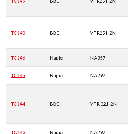
TC149
BBC
VTR251-2N
En
no
M
1
TC148
BBC
VTR251-2N
En
no
M
TC146
Napier
NA357
9
TC145
Napier
NA297
Wi
9A
TC144
BBC
VTR 321-2N
No
Ye
(M
TC143
Napier
NA297