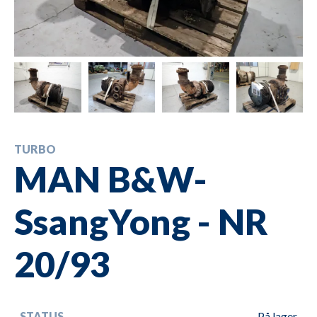
TURBO
MAN B&W-
SsangYong - NR
20/93
STATUS
På lager