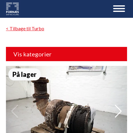
< Tilbage til Turbo
Vis kategorier
På lager