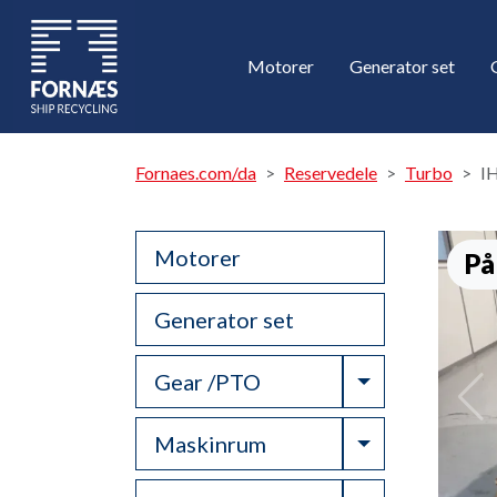
Motorer
Generator set
Fornaes.com/da
Reservedele
Turbo
I
Motorer
På
Generator set
Toggle Drop
Gear /PTO
Toggle Drop
Maskinrum