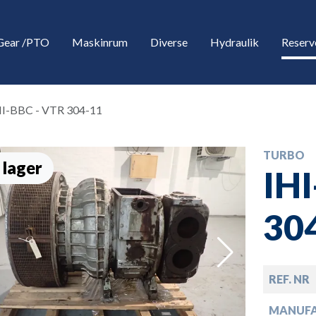
Gear /PTO
Maskinrum
Diverse
Hydraulik
Reserv
HI-BBC - VTR 304-11
TURBO
 lager
IH
30
down
REF. NR
down
MANUF