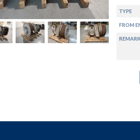
down
TYPE
down
FROM EN
down
REMAR
down