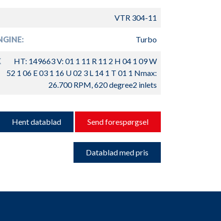
VTR 304-11
GINE:
Turbo
K
HT: 149663 V: 01 1 11 R 11 2 H 04 1 09 W
52 1 06 E 03 1 16 U 02 3 L 14 1 T 01 1 Nmax:
26.700 RPM, 620 degree2 inlets
Hent datablad
Send forespørgsel
Datablad med pris