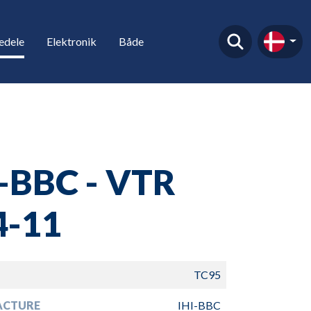
edele
Elektronik
Både
I-BBC - VTR
4-11
TC95
ACTURE
IHI-BBC