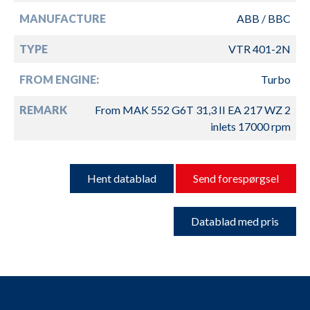
MANUFACTURE
ABB / BBC
TYPE
VTR 401-2N
FROM ENGINE:
Turbo
REMARK
From MAK 552 G6T 31,3 II EA 217 WZ 2
inlets 17000 rpm
Hent datablad
Send forespørgsel
Datablad med pris