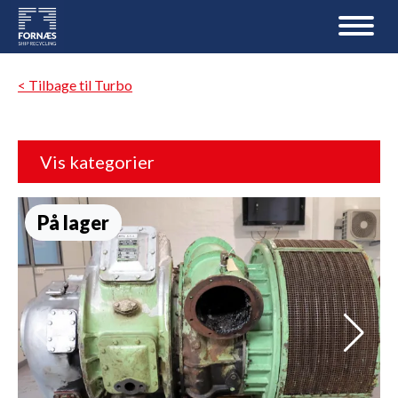
< Tilbage til Turbo
Vis kategorier
På lager