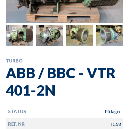
TURBO
ABB / BBC - VTR
401-2N
STATUS
På lager
REF. NR
TC58