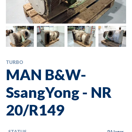
TURBO
MAN B&W-
SsangYong - NR
20/R149
STATUS
På lager