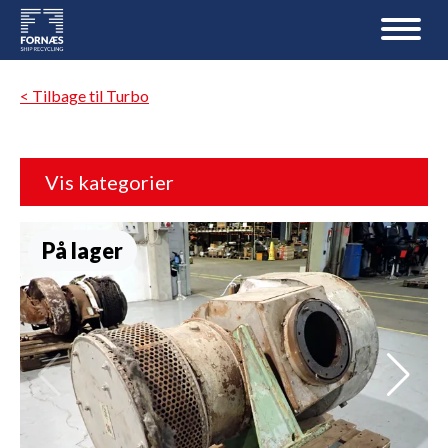
< Tilbage til Turbo
Vis kategorier
På lager