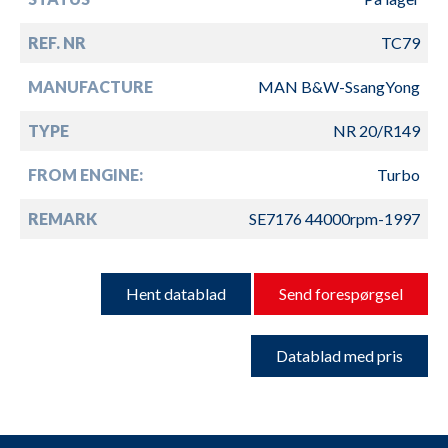
REF. NR
TC79
MANUFACTURE
MAN B&W-SsangYong
TYPE
NR 20/R149
FROM ENGINE:
Turbo
REMARK
SE7176 44000rpm-1997
Hent datablad
Send forespørgsel
Datablad med pris