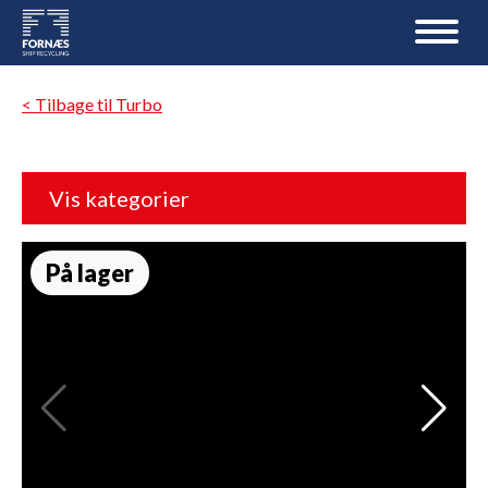
< Tilbage til Turbo
Vis kategorier
På lager