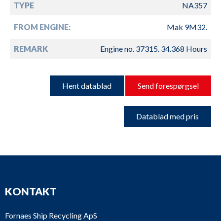
TYPE
NA357
FROM ENGINE:
Mak 9M32.
REMARK
Engine no. 37315. 34.368 Hours
Hent datablad
Send forespørgsel
Datablad med pris
KONTAKT
Fornaes Ship Recycling ApS