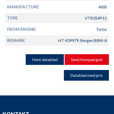
MANUFACTURE
ABB
TYPE
VTR354P11
FROM ENGINE:
Turbo
REMARK
HT 439979. Bergen BRM-8
Hent datablad
Send forespørgsel
Datablad med pris
KONTAKT