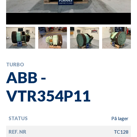
TURBO
ABB -
VTR354P11
STATUS
På lager
REF. NR
TC128