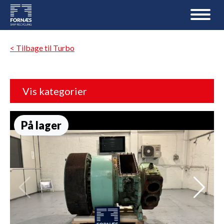
< Tilbage til Turbo
Vis kategorier
På lager