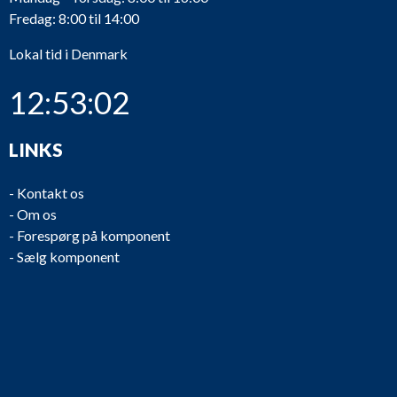
V35
Vacuumpump
Samson
W
Fredag: 8:00 til 14:00
Lokal tid i Denmark
12:53:03
Iras Tank -
Nu
V32
Vacuumtank
vacuumtank
82
LINKS
-
Kontakt os
-
Om os
NS4
Notsliske
-
-
-
Forespørg på komponent
-
Sælg komponent
NS1
Notsliske
-
-
Ty
06
NH8
Nothaler
Karmøy Winch
Ser
96