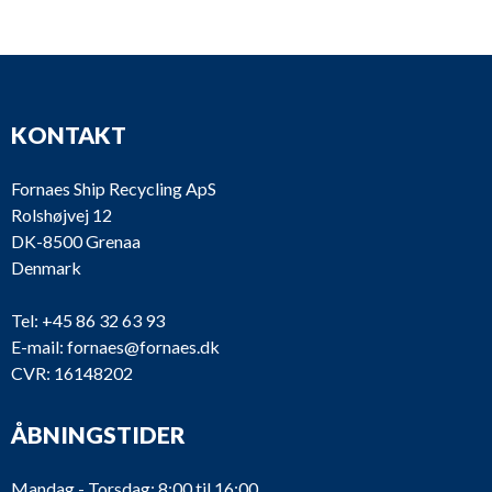
V38
Vacuumtank
Iras
KONTAKT
Fornaes Ship Recycling ApS
Rolshøjvej 12
DK-8500 Grenaa
Denmark
Tel:
+45 86 32 63 93
E-mail:
fornaes@fornaes.dk
V37
Vacuumtank
Iras
No
CVR: 16148202
ÅBNINGSTIDER
Mandag - Torsdag: 8:00 til 16:00