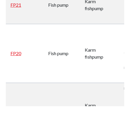
Karm
15
FP21
Fish pump
fishpump
18
No 
Di
Karm
FP20
Fish pump
to
fishpump
14
nr
nr.
15
3. 
Karm
FP16
Fish pump
65
fishpump
Di
to
17.