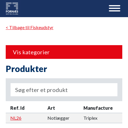
< Tilbage til Fiskeudstyr
Vis kategorier
Produkter
Ref. Id
Art
Manufacture
Ty
NL26
Notlægger
Triplex
50
Ty