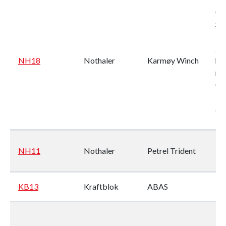
06
Ser
95
2*
NH18
Nothaler
Karmøy Winch
hyd
mo
Ca
34,
at
bar
NH11
Nothaler
Petrel Trident
No
Mo
KB13
Kraftblok
ABAS
14