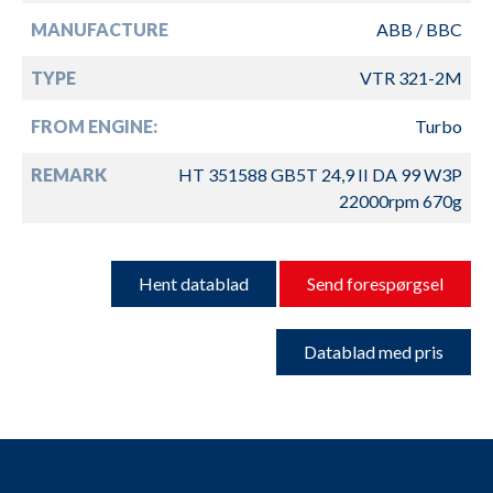
MANUFACTURE
ABB / BBC
TYPE
VTR 321-2M
FROM ENGINE:
Turbo
REMARK
HT 351588 GB5T 24,9 II DA 99 W3P
22000rpm 670g
Hent datablad
Send forespørgsel
Datablad med pris