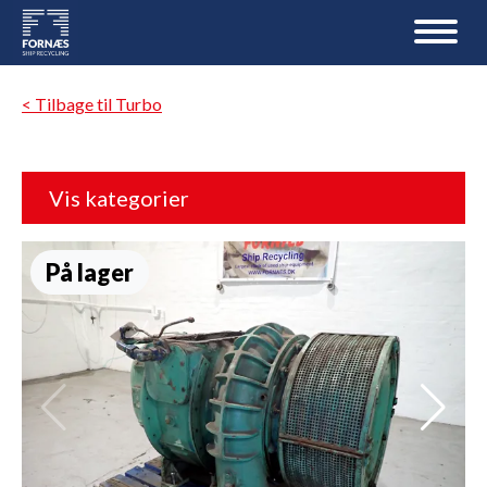
< Tilbage til Turbo
Vis kategorier
På lager