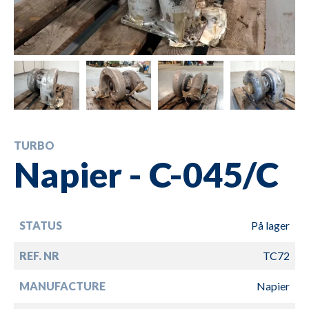
TURBO
Napier - C-045/C
STATUS
På lager
REF. NR
TC72
MANUFACTURE
Napier