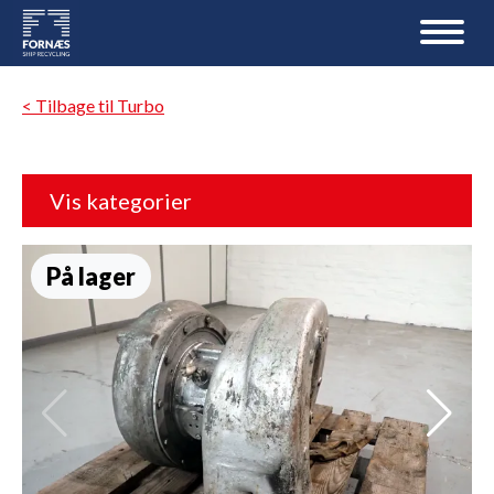
< Tilbage til Turbo
Vis kategorier
På lager