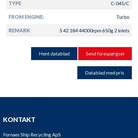
TYPE
C-045/C
FROM ENGINE:
Turbo
REMARK
S 42 184 44000rpm 650g 2 inlets
Hent datablad
Send forespørgsel
Datablad med pris
KONTAKT
Fornaes Ship Recycling ApS