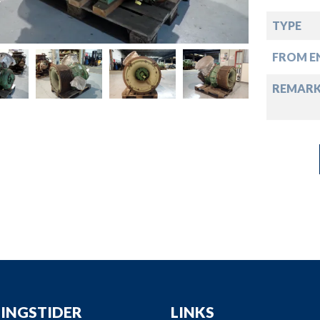
down
TYPE
down
FROM EN
down
REMAR
down
INGSTIDER
LINKS