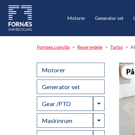
Motorer
Generator set
Fornaes.com/da
Reservedele
Turbo
A
Motorer
På
Generator set
Toggle Drop
Gear /PTO
Toggle Drop
Maskinrum