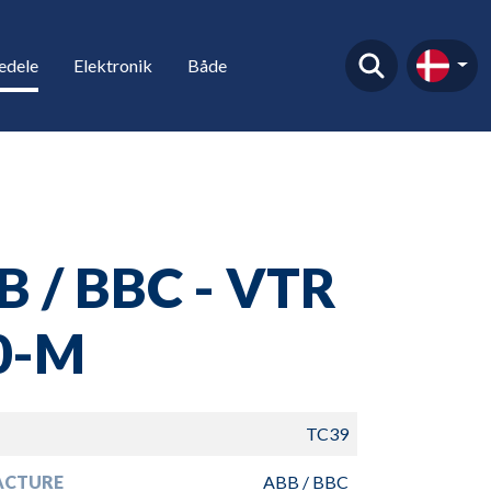
edele
Elektronik
Både
B / BBC - VTR
0-M
TC39
ACTURE
ABB / BBC