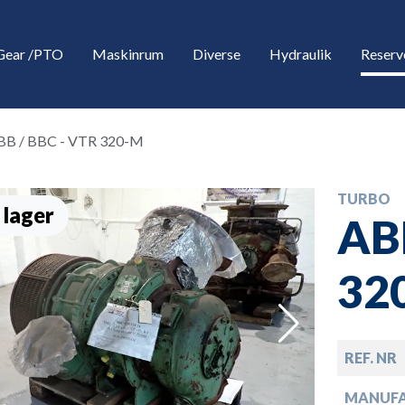
Gear /PTO
Maskinrum
Diverse
Hydraulik
Reserv
BB / BBC - VTR 320-M
TURBO
 lager
AB
32
down
REF. NR
down
MANUF