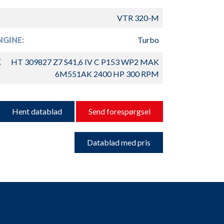
VTR 320-M
GINE:
Turbo
K
HT 309827 Z7 S41,6 IV C P153 WP2 MAK
6M551AK 2400 HP 300 RPM
Hent datablad
Send forespørgsel
Datablad med pris