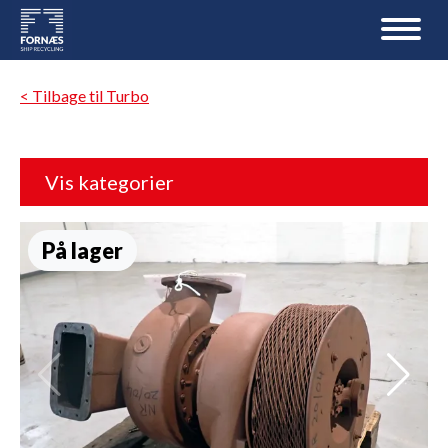
< Tilbage til Turbo
Vis kategorier
På lager