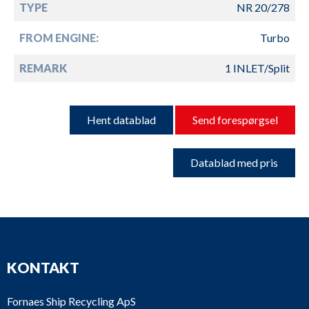
TYPE
NR 20/278
FROM ENGINE:
Turbo
REMARK
1 INLET/Split
Hent datablad
Send forespørgsel
Datablad med pris
KONTAKT
Fornaes Ship Recycling ApS