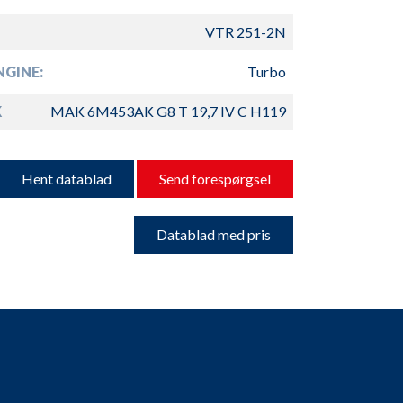
VTR 251-2N
GINE:
Turbo
K
MAK 6M453AK G8 T 19,7 IV C H119
Hent datablad
Send forespørgsel
Datablad med pris