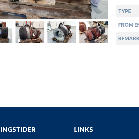
down
TYPE
down
FROM EN
down
REMAR
down
INGSTIDER
LINKS