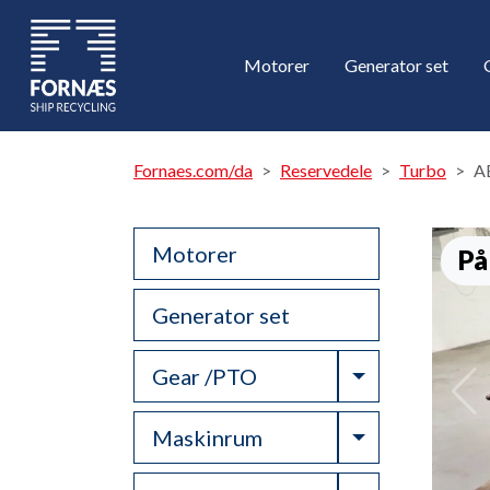
Motorer
Generator set
Fornaes.com/da
Reservedele
Turbo
A
Motorer
På
Generator set
Toggle Drop
Gear /PTO
Toggle Drop
Maskinrum