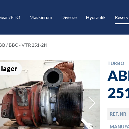
Gear /PTO
Maskinrum
Diverse
Hydraulik
Reserv
BB / BBC - VTR 251-2N
TURBO
 lager
AB
25
down
REF. NR
down
MANUF