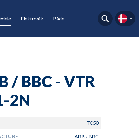
edele
Elektronik
Både
B / BBC - VTR
1-2N
TC50
ACTURE
ABB / BBC