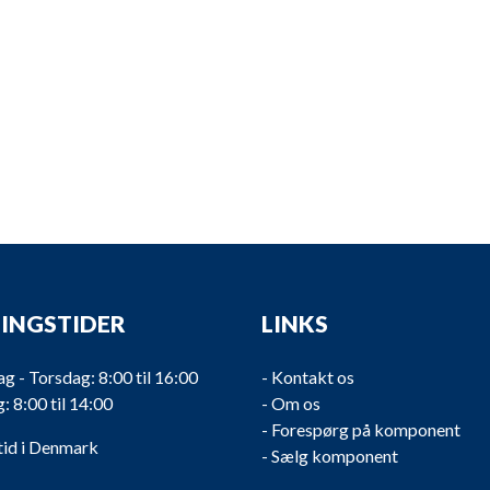
INGSTIDER
LINKS
 - Torsdag: 8:00 til 16:00
-
Kontakt os
: 8:00 til 14:00
-
Om os
-
Forespørg på komponent
tid i Denmark
-
Sælg komponent