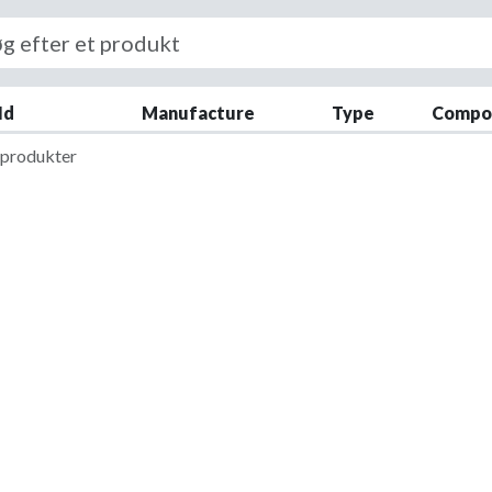
down
down
Id
Manufacture
Type
Compo
down
f produkter
down