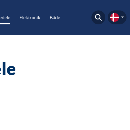
edele
Elektronik
Både
le