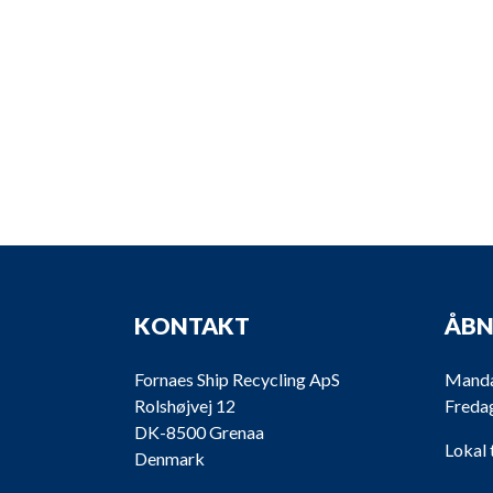
KONTAKT
ÅBN
Fornaes Ship Recycling ApS
Mandag
Rolshøjvej 12
Fredag
DK-8500 Grenaa
Lokal 
Denmark