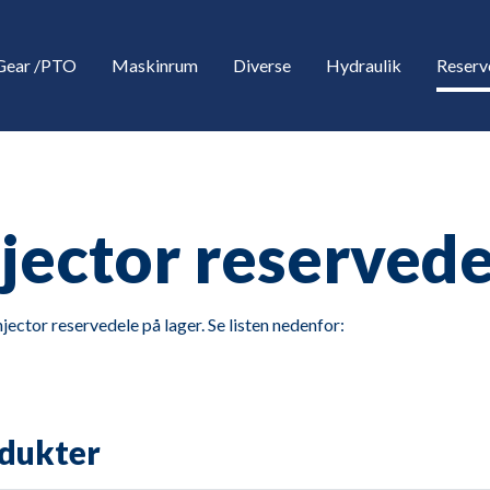
Gear /PTO
Maskinrum
Diverse
Hydraulik
Reserv
njector reservede
njector reservedele på lager. Se listen nedenfor:
down
down
dukter