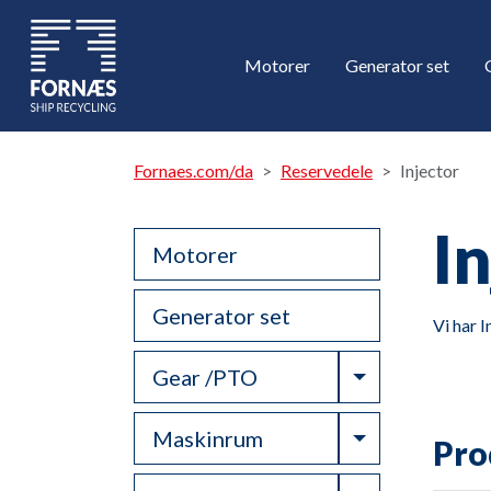
Motorer
Generator set
Fornaes.com/da
Reservedele
Injector
I
Motorer
Generator set
Vi har I
Toggle Drop
Gear /PTO
Toggle Drop
Maskinrum
Pro