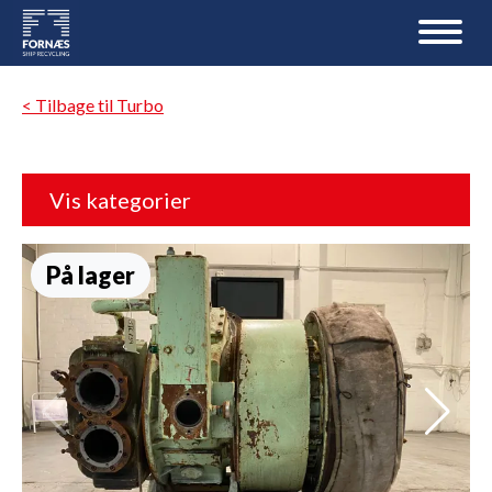
< Tilbage til Turbo
Vis kategorier
På lager