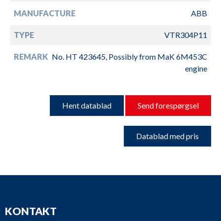
MANUFACTURE
ABB
TYPE
VTR304P11
REMARK
No. HT 423645, Possibly from MaK 6M453C
engine
Hent datablad
Send forespørgsel
Datablad med pris
KONTAKT