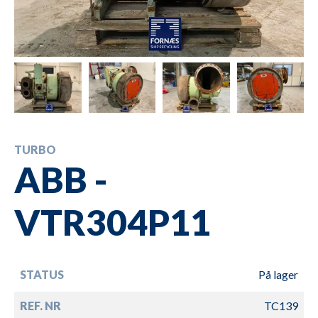
TURBO
ABB -
VTR304P11
STATUS
På lager
REF. NR
TC139