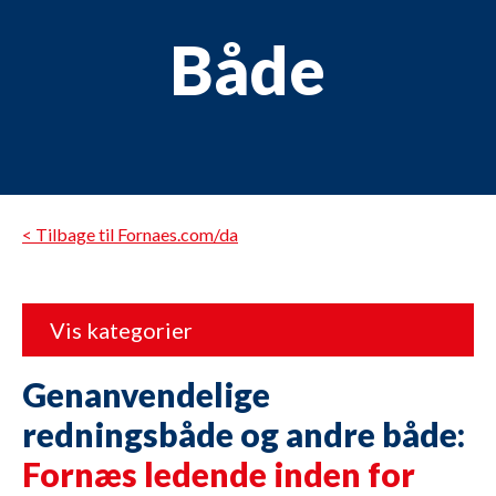
Både
< Tilbage til Fornaes.com/da
Vis kategorier
Genanvendelige
redningsbåde og andre både:
Fornæs ledende inden for