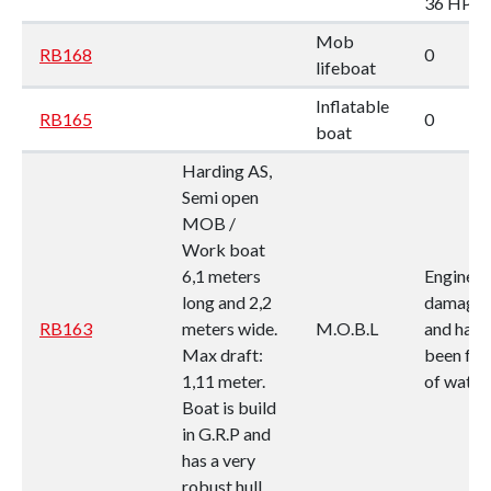
36 HP
Mob
RB168
0
lifeboat
Inflatable
RB165
0
boat
Harding AS,
Semi open
MOB /
Work boat
6,1 meters
Engine is
long and 2,2
damage
RB163
meters wide.
M.O.B.L
and has
Max draft:
been full
1,11 meter.
of water.
Boat is build
in G.R.P and
has a very
robust hull.