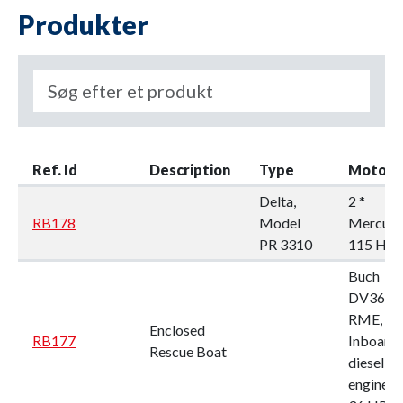
Produkter
Ref. Id
Description
Type
Motor
Delta,
2 *
RB178
Model
Mercury
PR 3310
115 HP
Buch
DV36
RME,
Enclosed
RB177
Inboard
Rescue Boat
diesel
engine,