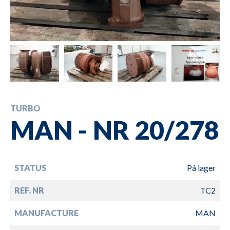
TURBO
MAN - NR 20/278
STATUS
På lager
REF. NR
TC2
MANUFACTURE
MAN