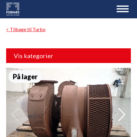
< Tilbage til Turbo
Vis kategorier
På lager