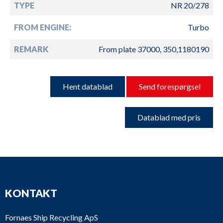
TYPE
NR 20/278
FROM ENGINE:
Turbo
REMARK
From plate 37000, 350,1180190
Hent datablad
Send forespørgsel
Datablad med pris
KONTAKT
Fornaes Ship Recycling ApS