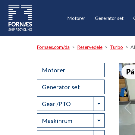
Motorer
Generator set
Fornaes.com/da
Reservedele
Turbo
A
Motorer
På
Generator set
Toggle Drop
Gear /PTO
Toggle Drop
Maskinrum