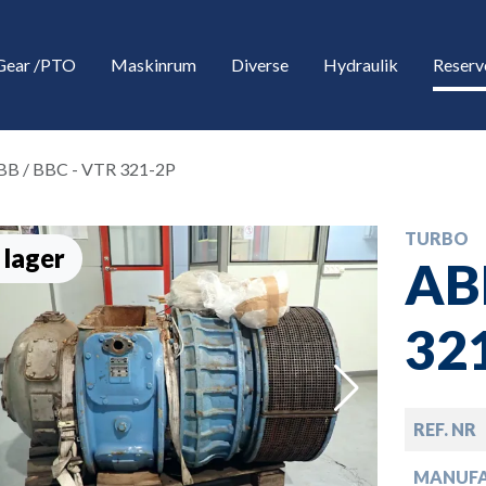
Gear /PTO
Maskinrum
Diverse
Hydraulik
Reserv
BB / BBC - VTR 321-2P
TURBO
 lager
AB
32
down
REF. NR
down
MANUF