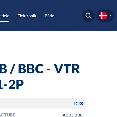
edele
Elektronik
Både
B / BBC - VTR
1-2P
TC38
ACTURE
ABB / BBC