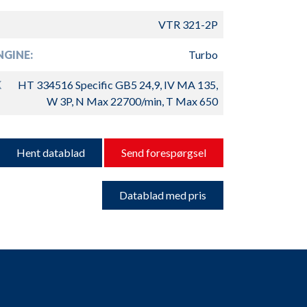
VTR 321-2P
GINE:
Turbo
K
HT 334516 Specific GB5 24,9, IV MA 135,
W 3P, N Max 22700/min, T Max 650
Hent datablad
Send forespørgsel
Datablad med pris