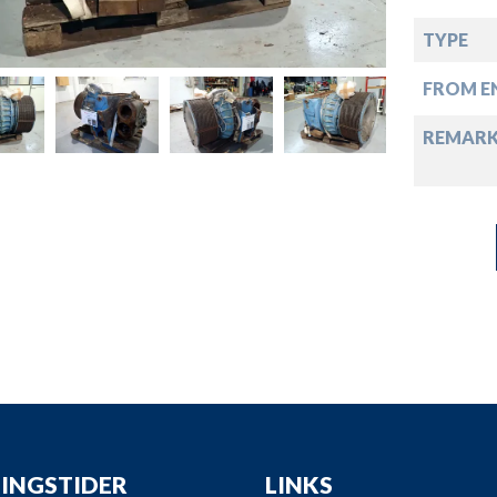
down
TYPE
down
FROM EN
down
REMAR
down
INGSTIDER
LINKS