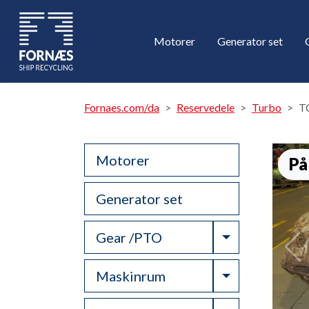
Motorer
Generator set
Fornaes.com/da
Reservedele
Turbo
T
Motorer
På
Generator set
Toggle Drop
Gear /PTO
Toggle Drop
Maskinrum