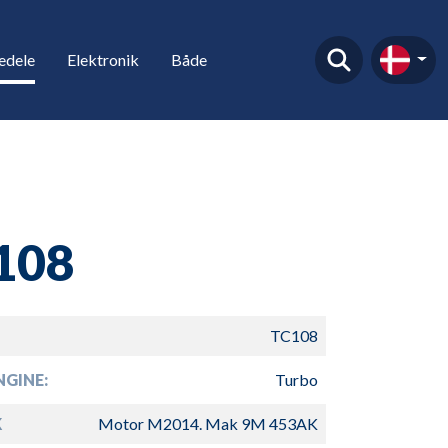
edele
Elektronik
Både
108
TC108
GINE:
Turbo
K
Motor M2014. Mak 9M 453AK