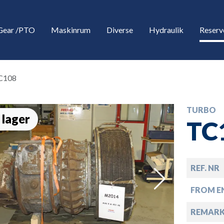
Gear /PTO
Maskinrum
Diverse
Hydraulik
Reserv
C108
TURBO
 lager
TC
REF. NR
down
FROM EN
down
REMAR