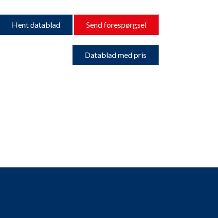
Hent datablad
Send forespørgsel
Datablad med pris