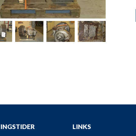
down
down
down
down
INGSTIDER
LINKS