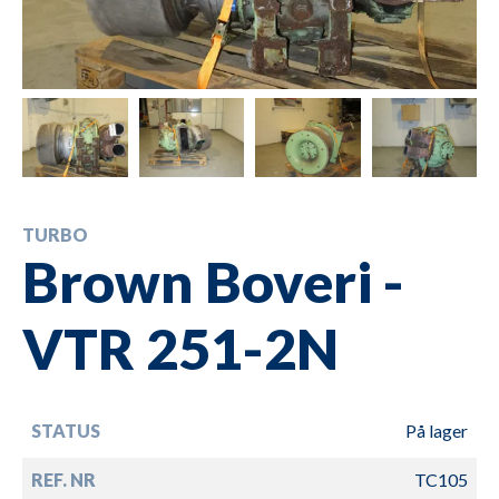
TURBO
Brown Boveri -
VTR 251-2N
STATUS
På lager
REF. NR
TC105