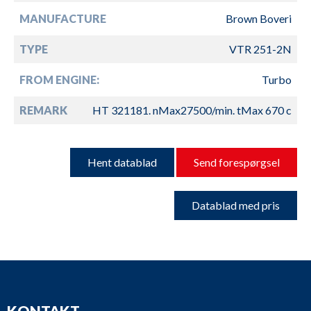
MANUFACTURE
Brown Boveri
TYPE
VTR 251-2N
FROM ENGINE:
Turbo
REMARK
HT 321181. nMax27500/min. tMax 670 c
Hent datablad
Send forespørgsel
Datablad med pris
KONTAKT