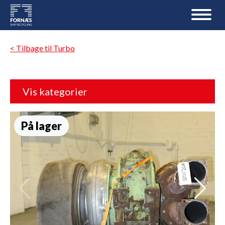
< Tilbage til Turbo
Vis kategorier
På lager